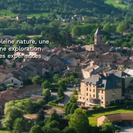
leine nature, une
ne exploration
es expériences