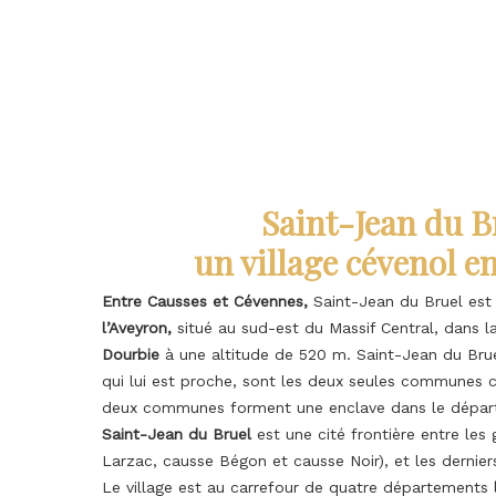
Sentier d'interprétation du village de St-Jean du Bruel © OT Larzac et Vallée
Saint-Jean du B
un village cévenol e
Entre Causses et Cévennes,
Saint-Jean du Bruel est
l’Aveyron,
situé au sud-est du Massif Central, dans 
Dourbie
à une altitude de 520 m. Saint-Jean du Bruel
qui lui est proche, sont les deux seules communes 
deux communes forment une enclave dans le dépa
Saint-Jean du Bruel
est une cité frontière entre les
Larzac, causse Bégon et causse Noir), et les dernie
Le village est au carrefour de quatre départements
l