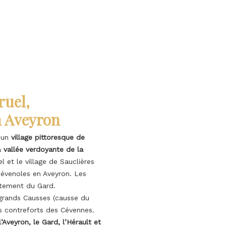
ruel,
n Aveyron
 un
village pittoresque de
la
vallée verdoyante de la
 et le village de Sauclières
cévenoles en Aveyron. Les
rtement du Gard.
 grands Causses (causse du
rs contreforts des Cévennes.
’Aveyron, le Gard, l’Hérault et