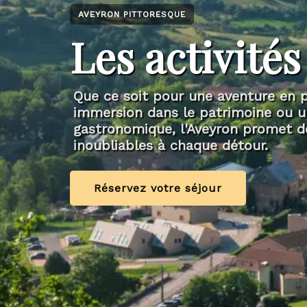
AVEYRON PITTORESQUE
Les activités
Que ce soit pour une aventure en p
immersion dans le patrimoine ou u
gastronomique, l'Aveyron promet d
inoubliables à chaque détour.
Réservez votre séjour