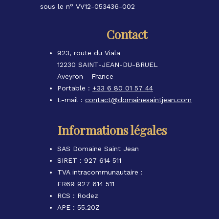
sous le n° VV12-053436-002
Contact
923, route du Viala
12230 SAINT-JEAN-DU-BRUEL
Aveyron - France
Portable :
+33 6 80 01 57 44
E-mail :
contact@domainesaintjean.com
Informations légales
SAS Domaine Saint Jean
SIRET : 927 614 511
TVA intracommunautaire :
FR69 927 614 511
RCS : Rodez
APE : 55.20Z