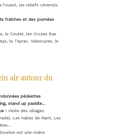
l’ouest, les reliefs cévenols
ts fraîches et des journées
e, le Coulet, les Crozes Bas
eys, le Tayrac, Valescures, le
in air autour du
randonnées pédestres
fting, stand up paddle…
ue :
Visite des villages
irade), Les halles de Nant, Les
ottes…
Dourbie est une rivière